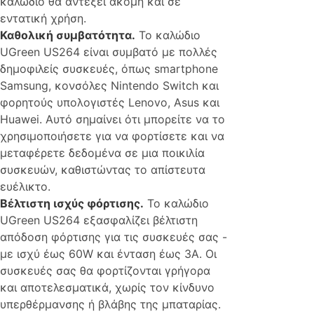
καλώδιο θα αντέξει ακόμη και σε
εντατική χρήση.
Καθολική συμβατότητα.
Το καλώδιο
UGreen US264 είναι συμβατό με πολλές
δημοφιλείς συσκευές, όπως smartphone
Samsung, κονσόλες Nintendo Switch και
φορητούς υπολογιστές Lenovo, Asus και
Huawei. Αυτό σημαίνει ότι μπορείτε να το
χρησιμοποιήσετε για να φορτίσετε και να
μεταφέρετε δεδομένα σε μια ποικιλία
συσκευών, καθιστώντας το απίστευτα
ευέλικτο.
Βέλτιστη ισχύς φόρτισης.
Το καλώδιο
UGreen US264 εξασφαλίζει βέλτιστη
απόδοση φόρτισης για τις συσκευές σας -
με ισχύ έως 60W και ένταση έως 3A. Οι
συσκευές σας θα φορτίζονται γρήγορα
και αποτελεσματικά, χωρίς τον κίνδυνο
υπερθέρμανσης ή βλάβης της μπαταρίας.