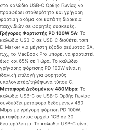
στο καλώδιο USB-C Ορθής Γωνίας να
προσφέρει σταθερότητα και γρήγορη
φόρτιση ακόμα και κατά τη διάρκεια
παιχνιδιών σε φορητές συσκευές.
Γρήγορος Φορτιστής PD 100W 5A:
Το
καλώδιο USB-C σε USB-C διαθέτει τσιπ
E-Marker για μέγιστη έξοδο ρεύματος 5A,
π.χ., το MacBook Pro μπορεί να φορτιστεί
έως και 65% σε 1 ώρα. Το καλώδιο
γρήγορης φόρτισης PD 100W είναι η
ιδανική επιλογή για φορητούς
υπολογιστές/τηλέφωνα τύπου C.
Μεταφορά Δεδομένων 480Mbps:
Το
καλώδιο USB-C σε USB-C Ορθής Γωνίας
συνδυάζει μεταφορά δεδομένων 480
Mbps με γρήγορη φόρτιση PD 100W,
μεταφέροντας αρχεία 1GB σε 30
δευτερόλεπτα. Το καλώδιο USB-C είναι