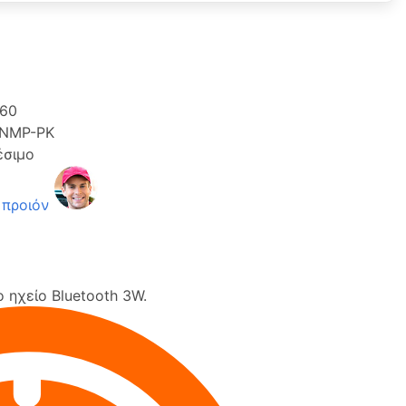
260
NMP-PK
έσιμο
 προιόν
ηχείο Bluetooth 3W.