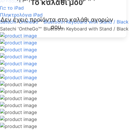
Το καλάθι μου
Αξεσουάρ
Για το iPad
Πληκτρολόγια iPad
Δεν έχεις προϊόντα στο καλάθι αγορών
Satechi 'OntheGo™' Bluetooth Keyboard with Stand / Black
σου.
Satechi 'OntheGo™' Bluetooth Keyboard with Stand / Black