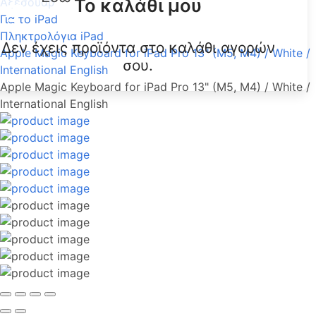
Το καλάθι μου
Αξεσουάρ
Για το iPad
Πληκτρολόγια iPad
Δεν έχεις προϊόντα στο καλάθι αγορών
Apple Magic Keyboard for iPad Pro 13" (M5, M4) / White /
σου.
International English
Apple Magic Keyboard for iPad Pro 13" (M5, M4) / White /
International English