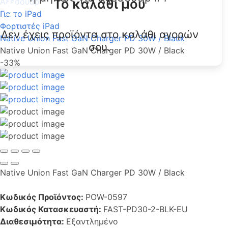
Το καλάθι μου
Αξεσουάρ
Για το iPad
Φορτιστές iPad
Δεν έχεις προϊόντα στο καλάθι αγορών
Native Union Fast GaN Charger PD 30W / Black
σου.
Native Union Fast GaN Charger PD 30W / Black
-33%
Native Union Fast GaN Charger PD 30W / Black
Κωδικός Προϊόντος:
POW-0597
Κωδικός Κατασκευαστή:
FAST-PD30-2-BLK-EU
Διαθεσιμότητα:
Εξαντλημένο