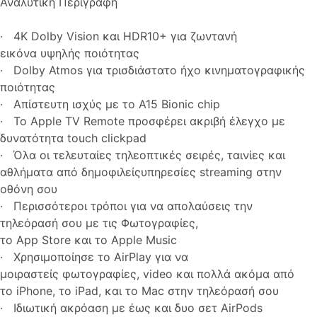
Αναλυτική Περιγραφή
· 4K Dolby Vision και HDR10+ για ζωντανή
εικόνα υψηλής ποιότητας
· Dolby Atmos για τρισδιάστατο ήχο κινηματογραφικής
ποιότητας
· Απίστευτη ισχύς με το Α15 Bionic chip
· Το Apple TV Remote προσφέρει ακριβή έλεγχο με
δυνατότητα touch clickpad
· Όλα οι τελευταίες τηλεοπτικές σειρές, ταινίες και
αθλήματα από δημοφιλείςυπηρεσίες streaming στην
οθόνη σου
· Περισσότεροι τρόποι για να απολαύσεις την
τηλεόρασή σου με τις Φωτογραφίες,
το App Store και το Apple Music
· Χρησιμοποίησε το AirPlay για να
μοιραστείς φωτογραφίες, video και πολλά ακόμα από
το iPhone, το iPad, και το Mac στην τηλεόρασή σου
· Ιδιωτική ακρόαση με έως και δυο σετ AirPods