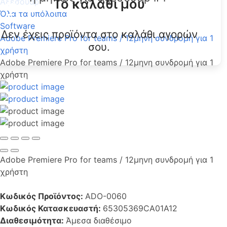
Το καλάθι μου
Αξεσουάρ
Όλα τα υπόλοιπα
Software
Δεν έχεις προϊόντα στο καλάθι αγορών
Adobe Premiere Pro for teams / 12μηνη συνδρομή για 1
σου.
χρήστη
Adobe Premiere Pro for teams / 12μηνη συνδρομή για 1
χρήστη
Adobe Premiere Pro for teams / 12μηνη συνδρομή για 1
χρήστη
Κωδικός Προϊόντος:
ADO-0060
Κωδικός Κατασκευαστή:
65305369CA01A12
Διαθεσιμότητα:
Άμεσα διαθέσιμο