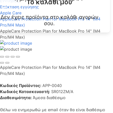
Το καλάθι μου
Εγγυήσεις
Επέκταση εγγύησης
Apple Care
Δεν έχεις προϊόντα στο καλάθι αγορών
AppleCare Protection Plan for MacBook Pro 14" (M4
σου.
Pro/M4 Max)
AppleCare Protection Plan for MacBook Pro 14" (M4
Pro/M4 Max)
AppleCare Protection Plan for MacBook Pro 14" (M4
Pro/M4 Max)
Κωδικός Προϊόντος:
APP-0040
Κωδικός Κατασκευαστή:
SR012ZM/A
Διαθεσιμότητα:
Άμεσα διαθέσιμο
Θέλω να ενημερωθώ με email όταν θα είναι διαθέσιμο