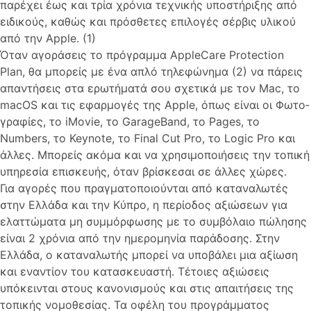
παρέχει έως και τρία χρόνια τεχνικής υποστή­ριξης από
ειδικούς, καθώς και πρόσθετες επιλογές σέρβις υλικού
από την Apple. (1)
Όταν αγοράσεις το πρόγραμμα AppleCare Protection
Plan, θα μπορείς με ένα απλό τηλεφώνημα (2) να πάρεις
απαντήσεις στα ερωτήματά σου σχετικά με τον Mac, το
macOS και τις εφαρμογές της Apple, όπως είναι οι Φωτο­
γραφίες, το iMovie, το GarageBand, το Pages, το
Numbers, το Keynote, το Final Cut Pro, το Logic Pro και
άλλες. Μπορείς ακόμα και να χρησιμοποιήσεις την τοπική
υπηρεσία επισκευής, όταν βρίσκεσαι σε άλλες χώρες.
Για αγορές που πραγματοποιούνται από καταναλωτές
στην Ελλάδα και την Κύπρο, η περίοδος αξιώσεων για
ελαττώματα μη συμμόρφωσης με το συμβόλαιο πώλησης
είναι 2 χρόνια από την ημερομηνία παράδοσης. Στην
Ελλάδα, ο καταναλωτής μπορεί να υποβάλει μια αξίωση
και εναντίον του κατασκευαστή. Τέτοιες αξιώσεις
υπόκεινται στους κανονισμούς και στις απαιτήσεις της
τοπικής νομοθεσίας. Τα οφέλη του προγράμματος