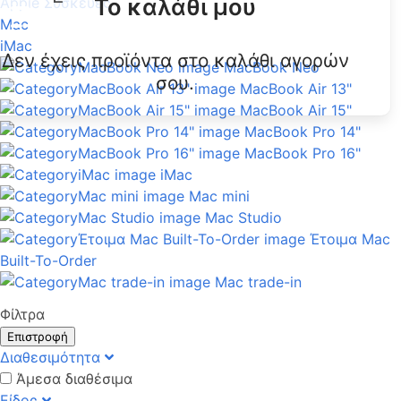
Το καλάθι μου
Apple Συσκευές
Mac
iMac
Δεν έχεις προϊόντα στο καλάθι αγορών
MacBook Neo
σου.
MacBook Air 13"
MacBook Air 15"
MacBook Pro 14"
MacBook Pro 16"
iMac
Mac mini
Mac Studio
Έτοιμα Mac
Built-To-Order
Mac trade-in
Φίλτρα
Επιστροφή
Διαθεσιμότητα
Άμεσα διαθέσιμα
Είδος