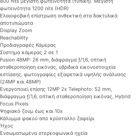
800 nits μέγιστη φωτεινότητα (τυπική). Μέγιστη
φωτεινότητα 1200 nits (HDR)
Ελαιοφοβική επίστρωση ανθεκτική στα δακτυλικά
αποτυπώματα
Display Zoom
Reachability
Προδιαγραφές Κάμερας
Σύστημα κάμερας 2 σε 1
Fusion 48MP: 26 mm, διάφραγμα ƒ/1,6, οπτική
σταθεροποίηση εικόνας, υβριδικά εικονοστοιχεία
εστίασης, φωτογραφίες εξαιρετικά υψηλής ανάλυσης
(24MP και 48MP)
Ενεργοποιεί επίσης 12MP 2x Telephoto: 52 mm,
διάφραγμα ƒ/1,6, οπτική σταθεροποίηση εικόνας, Hybrid
Focus Pixels
Ψηφιακό ζουμ έως και 10x
Κάλυμμα φακού από κρύσταλλο ζαφείρι
Ήχος
Ενσωματωμένα στερεοφωνικά ηχεία