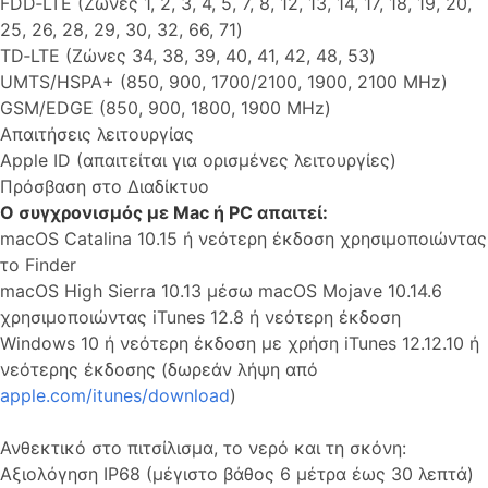
FDD‑LTE (Ζώνες 1, 2, 3, 4, 5, 7, 8, 12, 13, 14, 17, 18, 19, 20,
25, 26, 28, 29, 30, 32, 66, 71)
TD‑LTE (Ζώνες 34, 38, 39, 40, 41, 42, 48, 53)
UMTS/HSPA+ (850, 900, 1700/2100, 1900, 2100 MHz)
GSM/EDGE (850, 900, 1800, 1900 MHz)
Απαιτήσεις λειτουργίας
Apple ID (απαιτείται για ορισμένες λειτουργίες)
Πρόσβαση στο Διαδίκτυο
Ο συγχρονισμός με Mac ή PC απαιτεί:
macOS Catalina 10.15 ή νεότερη έκδοση χρησιμοποιώντας
το Finder
macOS High Sierra 10.13 μέσω macOS Mojave 10.14.6
χρησιμοποιώντας iTunes 12.8 ή νεότερη έκδοση
Windows 10 ή νεότερη έκδοση με χρήση iTunes 12.12.10 ή
νεότερης έκδοσης (δωρεάν λήψη από
apple.com/itunes/download
)
Ανθεκτικό στο πιτσίλισμα, το νερό και τη σκόνη:
Αξιολόγηση IP68 (μέγιστο βάθος 6 μέτρα έως 30 λεπτά)