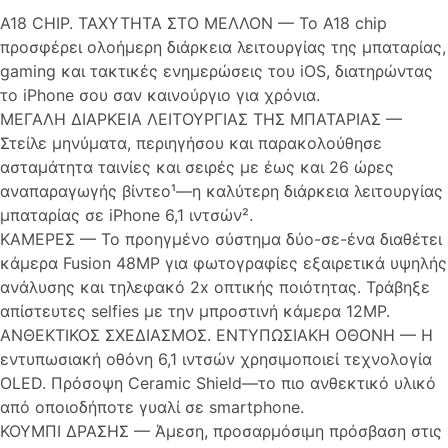
A18 CHIP. ΤΑΧΥΤΗΤΑ ΣΤΟ ΜΕΛΛΟΝ — Το Α18 chip
προσφέρει ολοήμερη διάρκεια λειτουργίας της μπαταρίας,
gaming και τακτικές ενημερώσεις του iOS, διατηρώντας
το iPhone σου σαν καινούργιο για χρόνια.
ΜΕΓΑΛΗ ΔΙΑΡΚΕΙΑ ΛΕΙΤΟΥΡΓΙΑΣ ΤΗΣ ΜΠΑΤΑΡΙΑΣ —
Στείλε μηνύματα, περιηγήσου και παρακολούθησε
ασταμάτητα ταινίες και σειρές με έως και 26 ώρες
αναπαραγωγής βίντεο¹—η καλύτερη διάρκεια λειτουργίας
μπαταρίας σε iPhone 6,1 ιντσών².
ΚΑΜΕΡΕΣ — Το προηγμένο σύστημα δύο-σε-ένα διαθέτει
κάμερα Fusion 48MP για φωτογραφίες εξαιρετικά υψηλής
ανάλυσης και τηλεφακό 2x οπτικής ποιότητας. Τράβηξε
απίστευτες selfies με την μπροστινή κάμερα 12MP.
ΑΝΘΕΚΤΙΚΟΣ ΣΧΕΔΙΑΣΜΟΣ. ΕΝΤΥΠΩΣΙΑΚΗ ΟΘΟΝΗ — Η
εντυπωσιακή οθόνη 6,1 ιντσών χρησιμοποιεί τεχνολογία
OLED. Πρόσοψη Ceramic Shield—το πιο ανθεκτικό υλικό
από οποιοδήποτε γυαλί σε smartphone.
ΚΟΥΜΠΙ ΔΡΑΣΗΣ — Άμεση, προσαρμόσιμη πρόσβαση στις