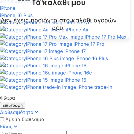
Το καλάθι μου
Apple Συσκευές
iPhone
iPhone 16 Plus
Δεν έχεις προϊόντα στο καλάθι αγορών
iPhone 17e
σου.
iPhone Air
iPhone 17 Pro Max
iPhone 17 Pro
iPhone 17
iPhone 16 Plus
iPhone 16
iPhone 16e
iPhone 15
iPhone trade-in
Φίλτρα
Επιστροφή
Διαθεσιμότητα
Άμεσα διαθέσιμα
Είδος