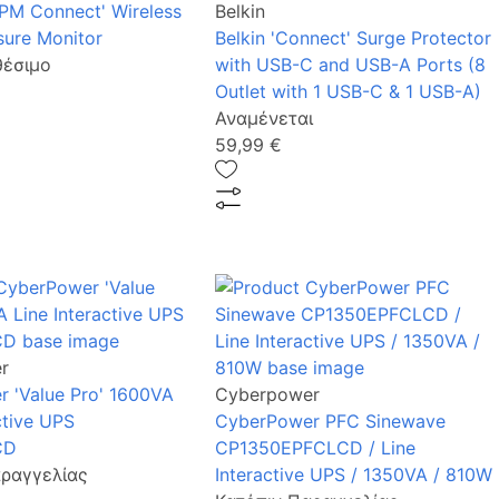
BPM Connect' Wireless
Belkin
sure Monitor
Belkin 'Connect' Surge Protector
θέσιμο
with USB-C and USB-A Ports (8
Outlet with 1 USB-C & 1 USB-A)
Αναμένεται
59,99 €
r
 'Value Pro' 1600VA
Cyberpower
ctive UPS
CyberPower PFC Sinewave
CD
CP1350EPFCLCD / Line
αραγγελίας
Interactive UPS / 1350VA / 810W