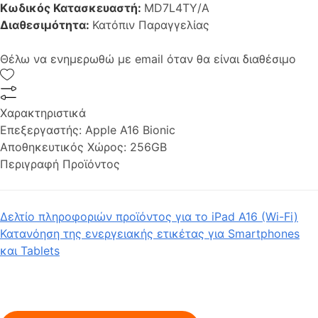
Κωδικός Κατασκευαστή:
MD7L4TY/A
Διαθεσιμότητα:
Κατόπιν Παραγγελίας
Θέλω να ενημερωθώ με email όταν θα είναι διαθέσιμο
Χαρακτηριστικά
Επεξεργαστής:
Apple A16 Bionic
Αποθηκευτικός Χώρος:
256GB
Περιγραφή Προϊόντος
Δελτίο πληροφοριών προϊόντος για το iPad A16 (Wi-Fi)
Κατανόηση της ενεργειακής ετικέτας για Smartphones
και Tablets