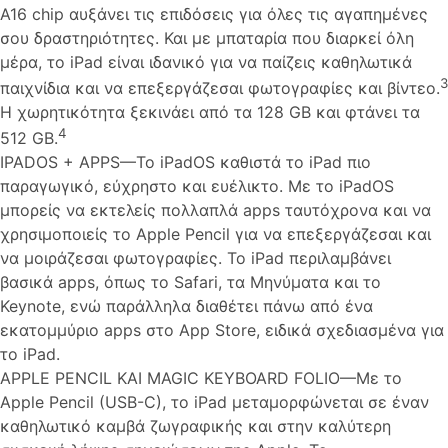
A16 chip αυξάνει τις επιδόσεις για όλες τις αγαπημένες
σου δραστηριότητες. Και με μπαταρία που διαρκεί όλη
μέρα, το iPad είναι ιδανικό για να παίζεις καθηλωτικά
3
παιχνίδια και να επεξεργάζεσαι φωτογραφίες και βίντεο.
Η χωρητικότητα ξεκινάει από τα 128 GB και φτάνει τα
4
512 GB.
IPADOS + APPS—Το iPadOS καθιστά το iPad πιο
παραγωγικό, εύχρηστο και ευέλικτο. Με το iPadOS
μπορείς να εκτελείς πολλαπλά apps ταυτόχρονα και να
χρησιμοποιείς το Apple Pencil για να επεξεργάζεσαι και
να μοιράζεσαι φωτογραφίες. Το iPad περιλαμβάνει
βασικά apps, όπως το Safari, τα Μηνύματα και το
Keynote, ενώ παράλληλα διαθέτει πάνω από ένα
εκατομμύριο apps στο App Store, ειδικά σχεδιασμένα για
το iPad.
APPLE PENCIL ΚΑΙ MAGIC KEYBOARD FOLIO—Με το
Apple Pencil (USB-C), το iPad μεταμορφώνεται σε έναν
καθηλωτικό καμβά ζωγραφικής και στην καλύτερη