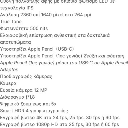
Οθόνη πολλαπλής αφής με οπίσθιο φωτισμό LED με
τεχνολογία IPS
Ανάλυση 2360 επί 1640 pixel στα 264 ppi
True Tone
Φωτεινότητα 500 nits
Ελαιοφοβική επίστρωση ανθεκτική στα δακτυλικά
αποτυπώματα
Υποστηρίζει Apple Pencil (USB-C)
Υποστηρίζει Apple Pencil (1ης γενιάς)
Ζεύξη και φόρτιση
Apple Pencil (1ης γενιάς) μέσω του USB‑C σε Apple Pencil
Adapter.
Προδιαγραφές Κάμερας
Κάμερα
Ευρεία κάμερα 12 MP
Διάφραγμα ƒ/1,8
Ψηφιακό ζουμ έως και 5x
Smart HDR 4 για φωτογραφίες
Εγγραφή βίντεο 4K στα 24 fps, 25 fps, 30 fps ή 60 fps
Εγγραφή βίντεο 1080p HD στα 25 fps, 30 fps ή 60 fps