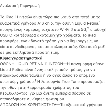
Αναλυτική Περιγραφή
Το iPad 11 ιντσών είναι τώρα πιο ικανό από ποτέ με το
1
εξαιρετικά γρήγορο A16 chip, την οθόνη Liquid Retina,
2
προηγμένες κάμερες, ταχύτατο Wi-Fi 6 και 5G,
υποδοχή
USB-C και τέσσερα ακαταμάχητα χρώματα. Το iPad
προσφέρει έναν δυνατό τρόπο για να δημιουργείς, να
είσαι συνδεδεμένος και αποτελεσματικός. Όλα αυτά μαζί
σε μια εκπληκτικά προσιτή τιμή.
Κύρια χαρακτηριστικά
ΟΘΟΝΗ LIQUID RETINA 11 ΙΝΤΣΩΝ—Η πανέμορφη οθόνη
Liquid Retina είναι ένας εκπληκτικός τρόπος για να
παρακολουθείς ταινίες ή να σχεδιάσεις το επόμενο
1
αριστούργημά σου.
Η λειτουργία True Tone προσαρμόζει
την οθόνη στη θερμοκρασία χρώματος του
περιβάλλοντος, για μια άνετη εμπειρία θέασης σε
οποιεσδήποτε συνθήκες φωτισμού.
ΑΠΟΔΟΣΗ ΚΑΙ ΧΩΡΗΤΙΚΟΤΗΤΑ—Το εξαιρετικά γρήγορο