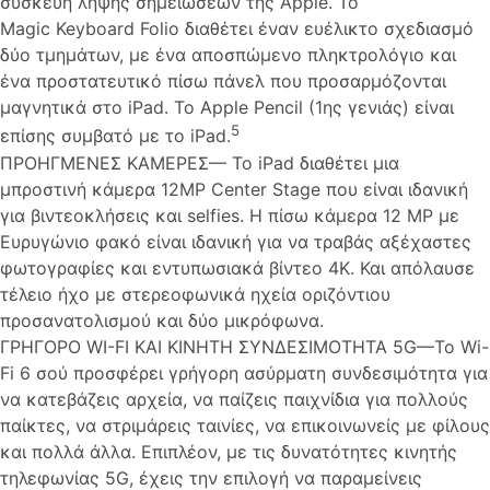
συσκευή λήψης σημειώσεων της Apple. Το
Magic Keyboard Folio διαθέτει έναν ευέλικτο σχεδιασμό
δύο τμημάτων, με ένα αποσπώμενο πληκτρολόγιο και
ένα προστατευτικό πίσω πάνελ που προσαρμόζονται
μαγνητικά στο iPad. Το Apple Pencil (1ης γενιάς) είναι
5
επίσης συμβατό με το iPad.
ΠΡΟΗΓΜΕΝΕΣ ΚΑΜΕΡΕΣ— Το iPad διαθέτει μια
μπροστινή κάμερα 12MP Center Stage που είναι ιδανική
για βιντεοκλήσεις και selfies. Η πίσω κάμερα 12 MP με
Ευρυγώνιο φακό είναι ιδανική για να τραβάς αξέχαστες
φωτογραφίες και εντυπωσιακά βίντεο 4K. Και απόλαυσε
τέλειο ήχο με στερεοφωνικά ηχεία οριζόντιου
προσανατολισμού και δύο μικρόφωνα.
ΓΡΗΓΟΡΟ WI-FI ΚΑΙ ΚΙΝΗΤΗ ΣΥΝΔΕΣΙΜΟΤΗΤΑ 5G—Το Wi-
Fi 6 σού προσφέρει γρήγορη ασύρματη συνδεσιμότητα για
να κατεβάζεις αρχεία, να παίζεις παιχνίδια για πολλούς
παίκτες, να στριμάρεις ταινίες, να επικοινωνείς με φίλους
και πολλά άλλα. Επιπλέον, με τις δυνατότητες κινητής
τηλεφωνίας 5G, έχεις την επιλογή να παραμείνεις