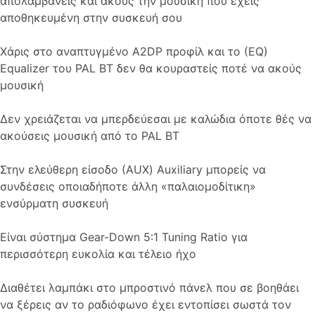
απολαμβάνεις και ακούς την μουσική που έχεις
αποθηκευμένη στην συσκευή σου
Χάρις στο αναπτυγμένο A2DP προφίλ και το (ΕQ)
Εqualizer του PAL BT δεν θα κουραστείς ποτέ να ακούς
μουσική
Δεν χρειάζεται να μπερδεύεσαι με καλώδια όποτε θές να
ακούσεις μουσική από το PAL BT
Στην ελεύθερη είσοδο (ΑUX) Auxiliary μπορείς να
συνδέσεις οποιαδήποτε άλλη «παλαιομοδίτικη»
ενσύρματη συσκευή
Είναι σύστημα Gear-Down 5:1 Tuning Ratio για
περισσότερη ευκολία και τέλειο ήχο
Διαθέτει λαμπάκι στο μπροστινό πάνελ που σε βοηθάει
να ξέρεις αν το ραδιόφωνο έχει εντοπίσει σωστά τον