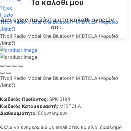
Το καλάθι μου
Αξεσουάρ
Ήχος
Ηχεία
Δεν έχεις προϊόντα στο καλάθι αγορών
Tivoli Radio Model One Bluetooth M1BTCLA (Καρυδιά
σου.
/Mπεζ)
Tivoli Radio Model One Bluetooth M1BTCLA (Καρυδιά
/Mπεζ)
Tivoli Radio Model One Bluetooth M1BTCLA (Καρυδιά
/Mπεζ)
Κωδικός Προϊόντος:
SPK-0194
Κωδικός Κατασκευαστή:
M1BTCLA
Διαθεσιμότητα:
Εξαντλημένο
Θέλω να ενημερωθώ με email όταν θα είναι διαθέσιμο