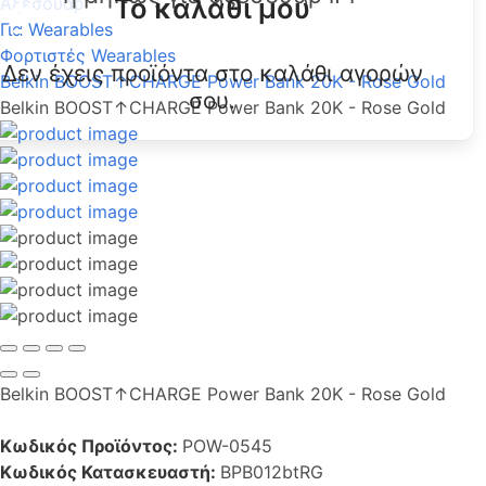
Το καλάθι μου
Αξεσουάρ
Για Wearables
Φορτιστές Wearables
Δεν έχεις προϊόντα στο καλάθι αγορών
Belkin BOOST↑CHARGE Power Bank 20K - Rose Gold
σου.
Belkin BOOST↑CHARGE Power Bank 20K - Rose Gold
Belkin BOOST↑CHARGE Power Bank 20K - Rose Gold
Κωδικός Προϊόντος:
POW-0545
Κωδικός Κατασκευαστή:
BPB012btRG