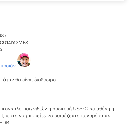
487
C014bt2MBK
ο
 προιόν
 όταν θα είναι διαθέσιμο
, κονσόλα παιχνιδιών ή συσκευή USB-C σε οθόνη ή
rt, ώστε να μπορείτε να μοιράζεστε πολυμέσα σε
 HDR.