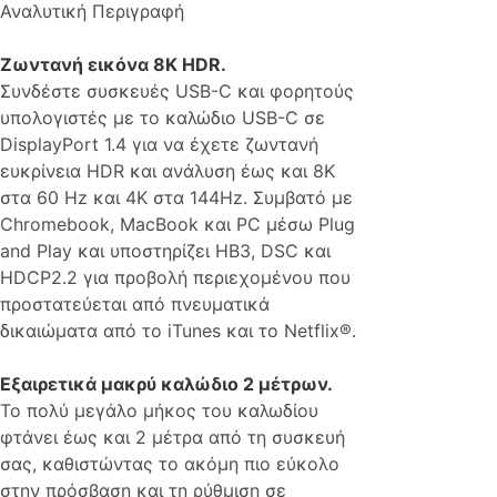
Αναλυτική Περιγραφή
Ζωντανή εικόνα 8K HDR.
Συνδέστε συσκευές USB-C και φορητούς
υπολογιστές με το καλώδιο USB-C σε
DisplayPort 1.4 για να έχετε ζωντανή
ευκρίνεια HDR και ανάλυση έως και 8K
στα 60 Hz και 4K στα 144Hz. Συμβατό με
Chromebook, MacBook και PC μέσω Plug
and Play και υποστηρίζει HB3, DSC και
HDCP2.2 για προβολή περιεχομένου που
προστατεύεται από πνευματικά
δικαιώματα από το iTunes και το Netflix®.
Εξαιρετικά μακρύ καλώδιο 2 μέτρων.
Το πολύ μεγάλο μήκος του καλωδίου
φτάνει έως και 2 μέτρα από τη συσκευή
σας, καθιστώντας το ακόμη πιο εύκολο
στην πρόσβαση και τη ρύθμιση σε