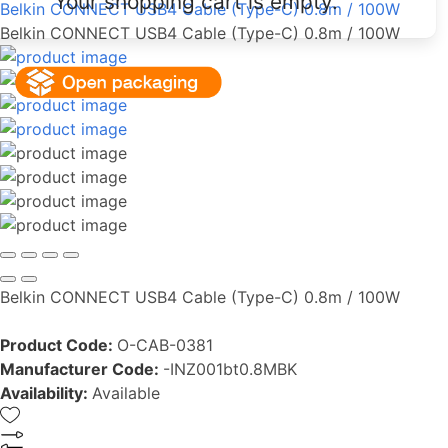
Your shopping cart is empty.
Belkin CONNECT USB4 Cable (Type-C) 0.8m / 100W
Belkin CONNECT USB4 Cable (Type-C) 0.8m / 100W
Belkin CONNECT USB4 Cable (Type-C) 0.8m / 100W
Product Code:
O-CAB-0381
Manufacturer Code:
-INZ001bt0.8MBK
Availability:
Available