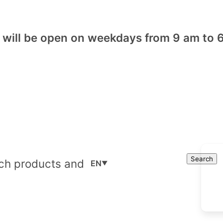
will be open on weekdays from 9 am to 6
Cart
Search
Search
EN
▼