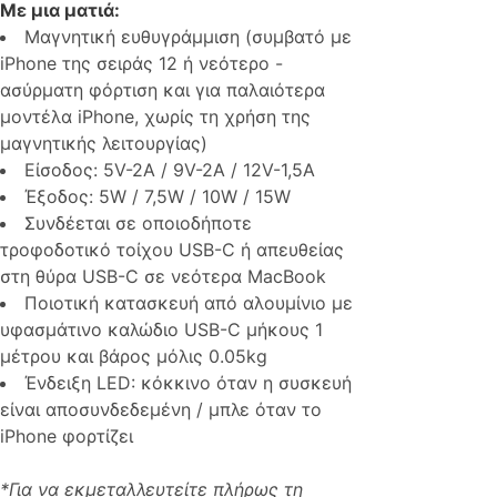
Με μια ματιά:
Μαγνητική ευθυγράμμιση (συμβατό με
iPhone της σειράς 12 ή νεότερο -
ασύρματη φόρτιση και για παλαιότερα
μοντέλα iPhone, χωρίς τη χρήση της
μαγνητικής λειτουργίας)
Είσοδος: 5V-2A / 9V-2A / 12V-1,5A
Έξοδος: 5W / 7,5W / 10W / 15W
Συνδέεται σε οποιοδήποτε
τροφοδοτικό τοίχου USB-C ή απευθείας
στη θύρα USB-C σε νεότερα MacBook
Ποιοτική κατασκευή από αλουμίνιο με
υφασμάτινο καλώδιο USB-C μήκους 1
μέτρου και βάρος μόλις 0.05kg
Ένδειξη LED: κόκκινο όταν η συσκευή
είναι αποσυνδεδεμένη / μπλε όταν το
iPhone φορτίζει
*Για να εκμεταλλευτείτε πλήρως τη