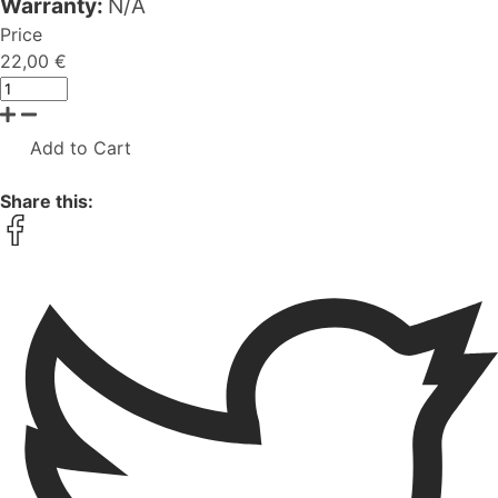
Warranty:
Ν/Α
Price
22,00 €
Add to Cart
Share this: