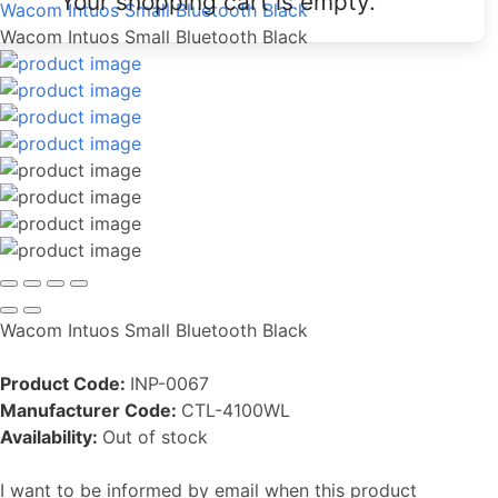
Your shopping cart is empty.
Wacom Intuos Small Bluetooth Black
Wacom Intuos Small Bluetooth Black
Wacom Intuos Small Bluetooth Black
Product Code:
INP-0067
Manufacturer Code:
CTL-4100WL
Availability:
Out of stock
I want to be informed by email when this product