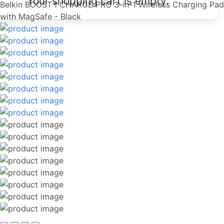
Your shopping cart is empty.
Belkin BOOST↑CHARGE PRO 3-in-1 Wireless Charging Pad
with MagSafe - Black