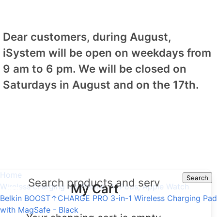
Dear customers, during August,
iSystem will be open on weekdays from
9 am to 6 pm. We will be closed on
Saturdays in August and on the 17th.
Home
Search
Search
My Cart
Wireless charging for iPhone, AirPods, Apple Watch
Belkin BOOST↑CHARGE PRO 3-in-1 Wireless Charging Pad
with MagSafe - Black