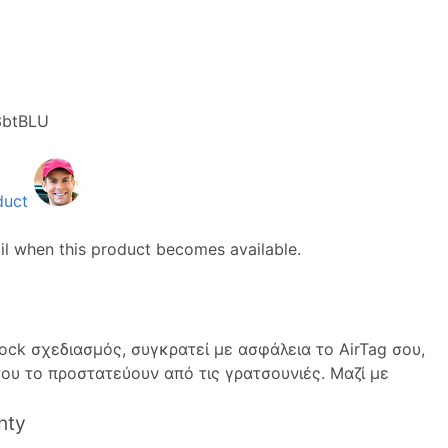
btBLU
duct
il when this product becomes available.
ock σχεδιασμός, συγκρατεί με ασφάλεια το AirTag σου,
υ το προστατεύουν από τις γρατσουνιές. Μαζί με
nty