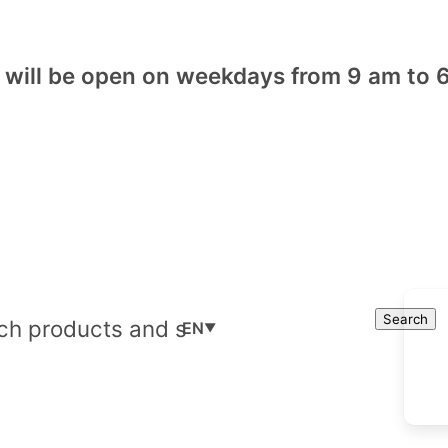
will be open on weekdays from 9 am to 6
Cart
Search
Search
EN
▼